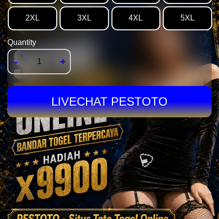
2XL
3XL
4XL
5XL
Quantity
-
+
LIVECHAT PESTOTO
🍗